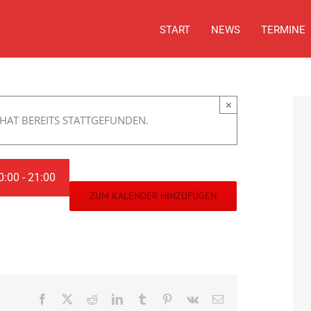
START
NEWS
TERMINE
×
HAT BEREITS STATTGEFUNDEN.
0:00
-
21:00
ZUM KALENDER HINZUFÜGEN
Facebook
X
Reddit
LinkedIn
Tumblr
Pinterest
Vk
E-
Mail