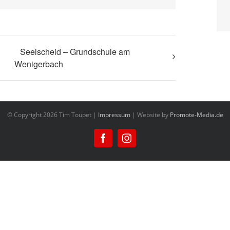
Seelscheid – Grundschule am
Wenigerbach
© Copyright
2026 Tim Toupet |
Impressum
| Website by
Promote-Media.de
Facebook
Instagram