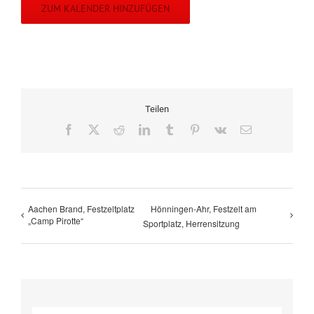
ZUM KALENDER HINZUFÜGEN
Teilen
Facebook
X
Reddit
LinkedIn
Tumblr
Pinterest
Vk
E-
Mail
Aachen Brand, Festzeltplatz
Hönningen-Ahr, Festzelt am
„Camp Pirotte“
Sportplatz, Herrensitzung