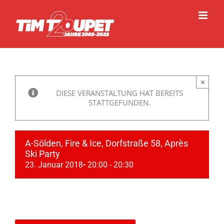
Zum
Inhalt
springen
×
DIESE VERANSTALTUNG HAT BEREITS
STATTGEFUNDEN.
A-Sölden, Fire & Ice, Dorfstraße 58, Après
Ski Party
23. Januar 2018• 20:00
-
20:30