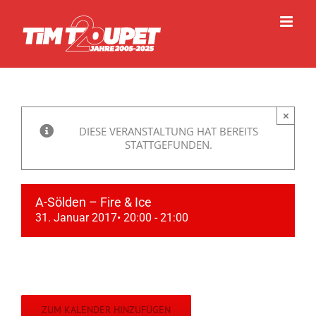
Zum
Inhalt
springen
×
DIESE VERANSTALTUNG HAT BEREITS
STATTGEFUNDEN.
A-Sölden – Fire & Ice
31. Januar 2017• 20:00
-
21:00
ZUM KALENDER HINZUFÜGEN