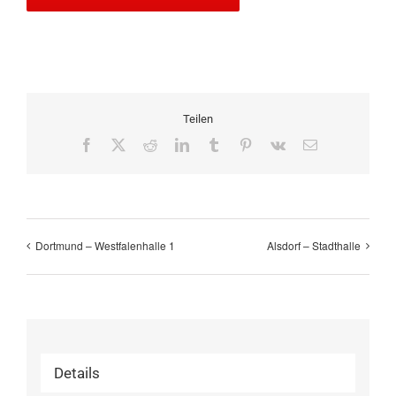
Teilen
Facebook
X
Reddit
LinkedIn
Tumblr
Pinterest
Vk
E-
Mail
Dortmund – Westfalenhalle 1
Alsdorf – Stadthalle
Details