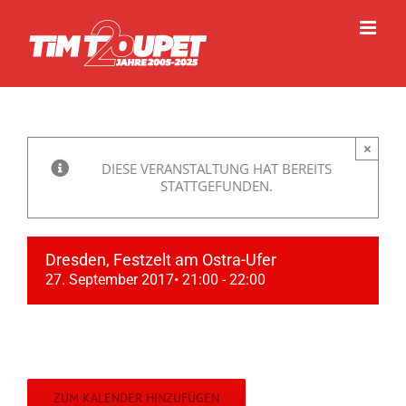
Zum
Inhalt
springen
×
DIESE VERANSTALTUNG HAT BEREITS
STATTGEFUNDEN.
Dresden, Festzelt am Ostra-Ufer
27. September 2017• 21:00
-
22:00
ZUM KALENDER HINZUFÜGEN