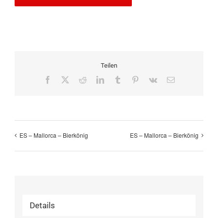
Teilen
Facebook
X
Reddit
LinkedIn
Tumblr
Pinterest
Vk
E-
Mail
ES – Mallorca – Bierkönig
ES – Mallorca – Bierkönig
Details