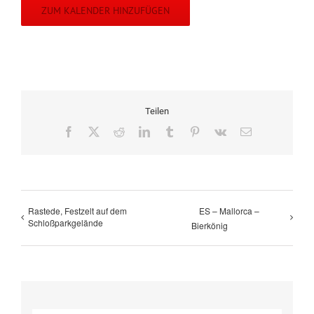
ZUM KALENDER HINZUFÜGEN
Teilen
Facebook
X
Reddit
LinkedIn
Tumblr
Pinterest
Vk
E-
Mail
Rastede, Festzelt auf dem
ES – Mallorca –
Schloßparkgelände
Bierkönig