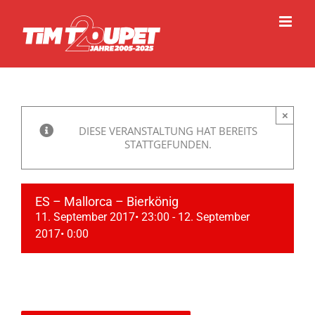
Zum
Inhalt
springen
×
DIESE VERANSTALTUNG HAT BEREITS
STATTGEFUNDEN.
ES – Mallorca – Bierkönig
11. September 2017• 23:00
-
12. September
2017• 0:00