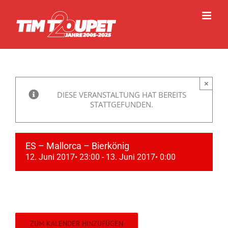
Zum
Inhalt
springen
×
DIESE VERANSTALTUNG HAT BEREITS
STATTGEFUNDEN.
ES – Mallorca – Bierkönig
12. Juni 2017• 23:00
-
13. Juni 2017• 0:00
ZUM KALENDER HINZUFÜGEN