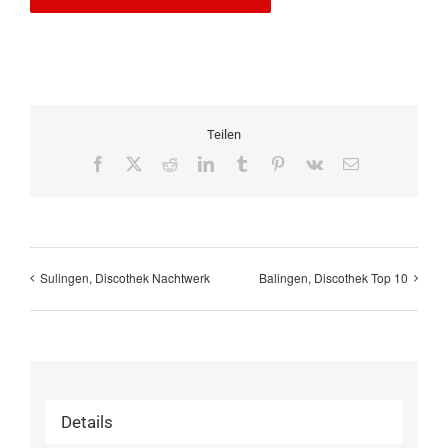
Teilen
Facebook
X
Reddit
LinkedIn
Tumblr
Pinterest
Vk
E-
Mail
Sulingen, Discothek Nachtwerk
Balingen, Discothek Top 10
Details