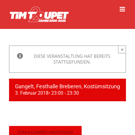
Zum
Inhalt
springen
×
DIESE VERANSTALTUNG HAT BEREITS
STATTGEFUNDEN.
Gangelt, Festhalle Breberen, Kostümsitzung
3. Februar 2018• 23:00
-
23:30
ZUM KALENDER HINZUFÜGEN