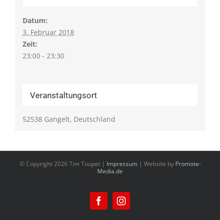
Datum:
3. Februar 2018
Zeit:
23:00 - 23:30
Veranstaltungsort
52538 Gangelt, Deutschland
© Copyright
2026 Tim Toupet |
Impressum
| Website by
Promote-
Media.de
Facebook
Instagram