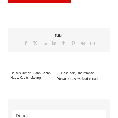
Teilen
Facebook
X
Reddit
LinkedIn
Tumblr
Pinterest
Vk
E-
Mail
Gelsenkirchen, Hans-Sachs-
Düsseldorf, Rheintrasse
Haus, Kostümsitzung
Düsseldorf, Altweiberfastnacht
Details