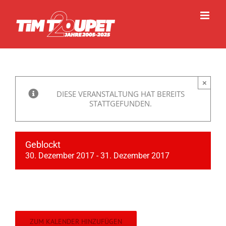
Zum
Inhalt
springen
×
DIESE VERANSTALTUNG HAT BEREITS
STATTGEFUNDEN.
Geblockt
30. Dezember 2017
-
31. Dezember 2017
ZUM KALENDER HINZUFÜGEN