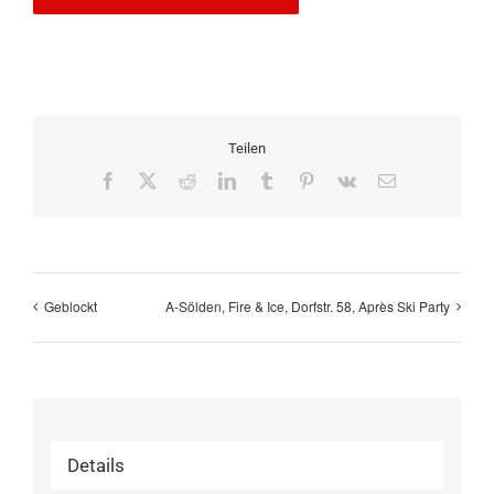
Teilen
Facebook
X
Reddit
LinkedIn
Tumblr
Pinterest
Vk
E-
Mail
Geblockt
A-Sölden, Fire & Ice, Dorfstr. 58, Après Ski Party
Details