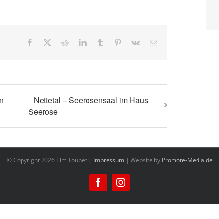
Facebook
X
Reddit
LinkedIn
Tumblr
Pinterest
Vk
E-
Mail
nn
Nettetal – Seerosensaal im Haus
Seerose
© Copyright
2026 Tim Toupet |
Impressum
| Website by
Promote-Media.de
Facebook
Instagram