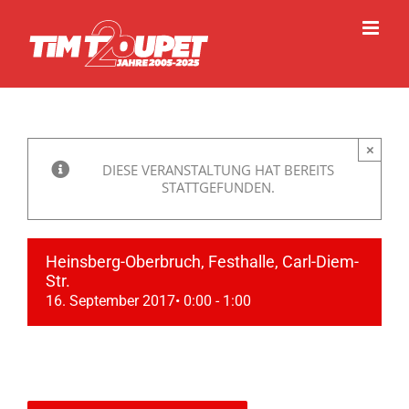
Zum
Inhalt
springen
×
DIESE VERANSTALTUNG HAT BEREITS
STATTGEFUNDEN.
Heinsberg-Oberbruch, Festhalle, Carl-Diem-
Str.
16. September 2017• 0:00
-
1:00