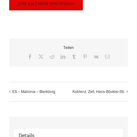
ZUM KALENDER HINZUFÜGEN
Teilen
Facebook
X
Reddit
LinkedIn
Tumblr
Pinterest
Vk
E-
Mail
ES – Mallorca – Bierkönig
Koblenz, Zelt, Hans-Böckler-Str.
Details