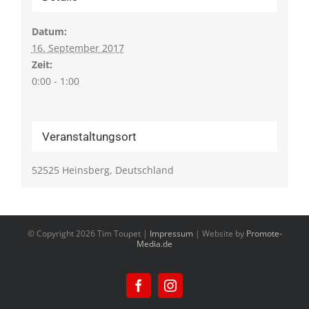
Datum:
16. September 2017
Zeit:
0:00 - 1:00
Veranstaltungsort
52525 Heinsberg, Deutschland
© Copyright
2026 Tim Toupet |
Impressum
| Website by
Promote-
Media.de
Facebook
Instagram