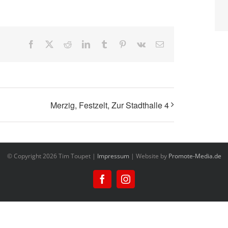
Facebook
X
Reddit
LinkedIn
Tumblr
Pinterest
Vk
E-
Mail
Merzig, Festzelt, Zur Stadthalle 4
© Copyright
2026 Tim Toupet |
Impressum
| Website by
Promote-Media.de
Facebook
Instagram