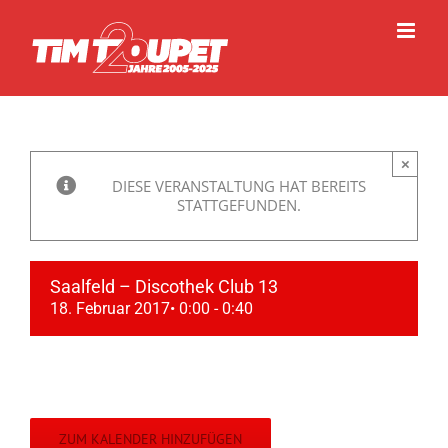
Zum
Inhalt
springen
×
DIESE VERANSTALTUNG HAT BEREITS
STATTGEFUNDEN.
Saalfeld – Discothek Club 13
18. Februar 2017• 0:00
-
0:40
ZUM KALENDER HINZUFÜGEN