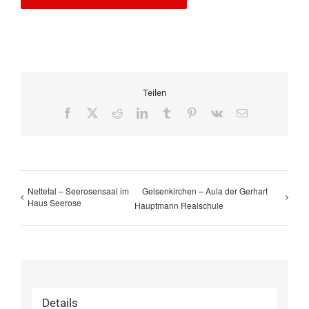
Teilen
Facebook
X
Reddit
LinkedIn
Tumblr
Pinterest
Vk
E-
Mail
Nettetal – Seerosensaal im
Gelsenkirchen – Aula der Gerhart
Haus Seerose
Hauptmann Realschule
Details