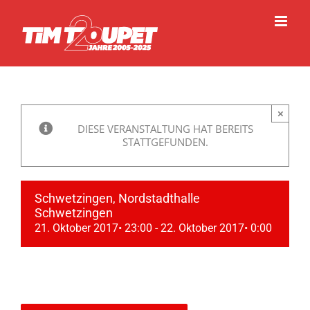
Zum
Inhalt
springen
×
DIESE VERANSTALTUNG HAT BEREITS
STATTGEFUNDEN.
Schwetzingen, Nordstadthalle
Schwetzingen
21. Oktober 2017• 23:00
-
22. Oktober 2017• 0:00