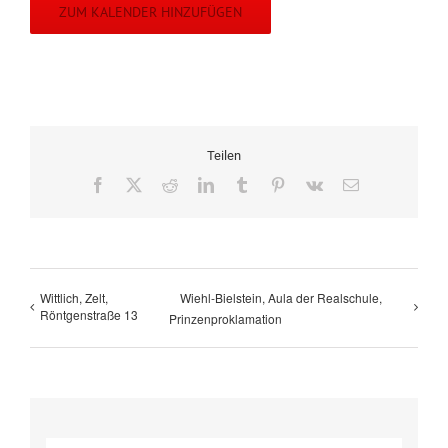
ZUM KALENDER HINZUFÜGEN
Teilen
Facebook
X
Reddit
LinkedIn
Tumblr
Pinterest
Vk
E-
Mail
Wittlich, Zelt,
Wiehl-Bielstein, Aula der Realschule,
Röntgenstraße 13
Prinzenproklamation