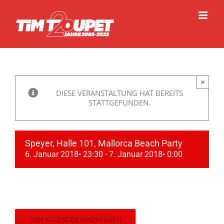
Zum
Inhalt
springen
×
DIESE VERANSTALTUNG HAT BEREITS
STATTGEFUNDEN.
Speyer, Halle 101, Mallorca Beach Party
6. Januar 2018• 23:30
-
7. Januar 2018• 0:00
ZUM KALENDER HINZUFÜGEN