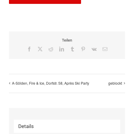
Teilen
Facebook
X
Reddit
LinkedIn
Tumblr
Pinterest
Vk
E-
Mail
A-Sölden, Fire & Ice, Dorfstr. 58, Après Ski Party
geblockt
Details