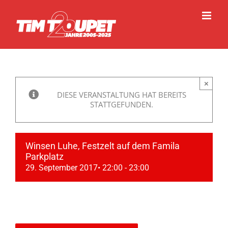
Zum
Inhalt
springen
×
DIESE VERANSTALTUNG HAT BEREITS
STATTGEFUNDEN.
Winsen Luhe, Festzelt auf dem Famila
Parkplatz
29. September 2017• 22:00
-
23:00