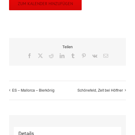
ZUM KALENDER HINZUFÜGEN
Teilen
Facebook
X
Reddit
LinkedIn
Tumblr
Pinterest
Vk
E-
Mail
ES – Mallorca – Bierkönig
Schönefeld, Zelt bei Höffner
Details