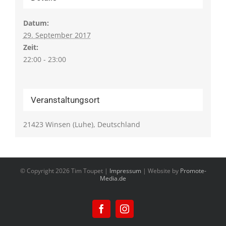
Datum:
29. September 2017
Zeit:
22:00 - 23:00
Veranstaltungsort
21423 Winsen (Luhe), Deutschland
© Copyright
2026 Tim Toupet |
Impressum
| Website by
Promote-
Media.de
Facebook
Instagram