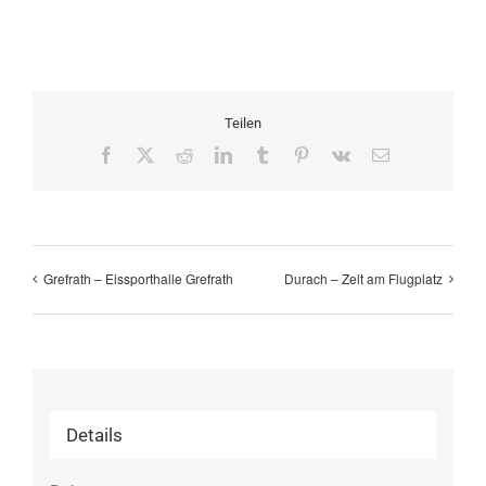
Teilen
Facebook
X
Reddit
LinkedIn
Tumblr
Pinterest
Vk
E-
Mail
Grefrath – Eissporthalle Grefrath
Durach – Zelt am Flugplatz
Details