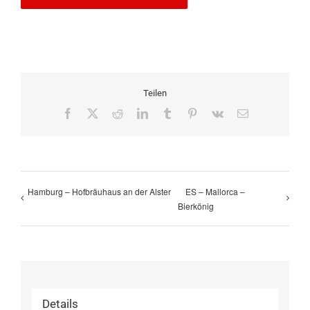
Teilen
Facebook
X
Reddit
LinkedIn
Tumblr
Pinterest
Vk
E-
Mail
Hamburg – Hofbräuhaus an der Alster
ES – Mallorca –
Bierkönig
Details