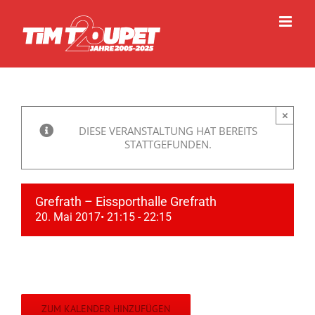
Zum
Inhalt
springen
×
DIESE VERANSTALTUNG HAT BEREITS
STATTGEFUNDEN.
Grefrath – Eissporthalle Grefrath
20. Mai 2017• 21:15
-
22:15
ZUM KALENDER HINZUFÜGEN