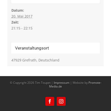
Datum:
20. Mai 2017
Zeit:
21:15 - 22:15
Veranstaltungsort
47929 Grefrath, Deutschland
© Copyright
2026 Tim Toupet |
Impressum
| Website by
Promote-
Media.de
Facebook
Instagram